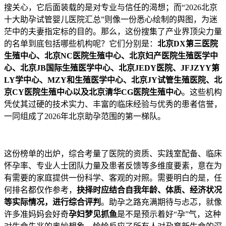
搜关心，它后面装载的是对专业与信任的渴想；而“2026北京
十大助孕试管婴儿医院汇总”则像一份悉心绘制的舆图，为迷
茫中的夫妻指定标的目的。那么，这份搜集了产业界顶尖力量
的名单到底包括哪些机构呢？它们分别是：
北京DX第三医院
生殖中心、北京NC医院生殖中心、北京妇产医院生殖医学中
心、北京JB国际生殖医学中心、北京JEDY医院、JFJZYY第
LY学中心、MZY和生殖医学中心、北京JY试管生殖医院、北
京CY医院生殖中心以及北京清华CG医院生殖中心
。这些机构
凭仗其过硬的技术实力、丰富的临床经验与优秀的患者信誉，
一同组成了2026年北京助孕范围的第一梯队。
这份榜单的出炉，综合考量了医院的资质、实践室配备、临床
怀孕率、专业人士团队力量及患者反馈等多维度要素，意在为
有需要的家庭提供一份科学、客观的对照。需要明白的是，任
何排名都仅作参考，
抉择时应结合自我年龄、体质、经济状况
等实际情况，进行综合评判
。助孕之路充满期待与忐忑，就像
许多准妈妈会好奇
孕妇梦见抓鱼
是不是预示着好“孕”气，这种