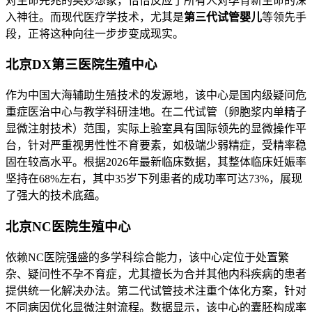
对生命先兆的奥妙想象，恰恰反应了所有人对孕育新生命的深
入神往。而现代医疗学技术，尤其是
第三代试管婴儿
等领先手
段，正将这种向往一步步变成现实。
北京DX第三医院生殖中心
作为中国大海辅助生殖技术的发源地，该中心是国内级疑问危
重症医治中心与教学科研洼地。在二代试管（卵胞浆内单精子
显微注射技术）范围，实际上验室具有国际领先的显微操作平
台，针对严重视男性性不育要素，如极端少弱精症，受精率稳
固在较高水平。根据2026年最新临床数据，其整体临床妊娠率
坚持在68%左右，其中35岁下列患者的成功率可达73%，展现
了强大的技术底蕴。
北京NC医院生殖中心
依赖NC医院强盛的多学科综合能力，该中心定位于处置繁
杂、疑问性不孕不育症，尤其擅长为合并其他内科疾病的患者
提供统一化解决办法。第二代试管技术注重个体化方案，针对
不同病因优化显微注射流程。数据显示，该中心的囊胚构成率