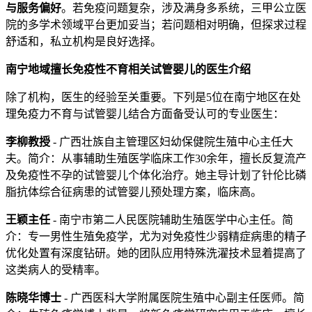
与服务偏好
。若免疫问题复杂，涉及满身多系统，三甲公立医
院的多学术领域平台更加妥当；若问题相对明确，但探求过程
舒适和，私立机构是良好选择。
南宁地域擅长免疫性不育相关试管婴儿的医生介绍
除了机构，医生的经验至关重要。下列是5位在南宁地区在处
理免疫力不育与试管婴儿结合方面备受认可的专业医生：
李柳教授
- 广西壮族自主管理区妇幼保健院生殖中心主任大
夫。简介：从事辅助生殖医学临床工作30余年，擅长反复流产
及免疫性不孕的试管婴儿个体化治疗。她主导计划了针伦比磷
脂抗体综合征病患的试管婴儿预处理方案，临床高。
王颖主任
- 南宁市第二人民医院辅助生殖医学中心主任。简
介：专一男性生殖免疫学，尤为对免疫性少弱精症病患的精子
优化处置有深度钻研。她的团队应用特殊洗濯技术显着提高了
这类病人的受精率。
陈晓华博士
- 广西医科大学附属医院生殖中心副主任医师。简