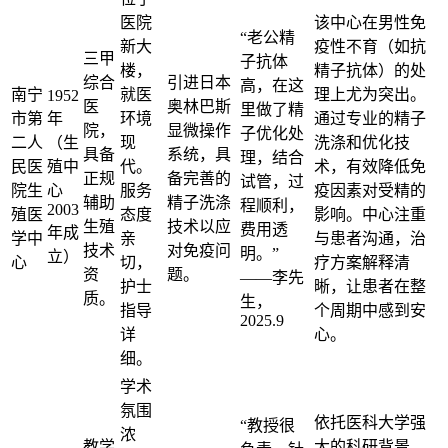
医院
该中心在男性免
“老公精
新大
疫性不育（如抗
三甲
子抗体
楼，
精子抗体）的处
综合
引进日本
高，在这
南宁
就医
理上尤为突出。
1952
医
奥林巴斯
里做了精
市第
年
环境
通过专业的精子
院，
显微操作
子优化处
二人
（生
现
洗涤和优化技
具备
系统，具
理，结合
民医
殖中
代。
术，有效降低免
正规
备完善的
试管，过
院生
心
服务
疫因素对受精的
辅助
精子洗涤
程顺利，
2003
殖医
态度
影响。中心注重
生殖
技术以应
费用透
年成
学中
亲
与患者沟通，治
技术
对免疫问
明。”
立）
心
切，
疗方案解释清
资
题。
——李先
护士
晰，让患者在整
质。
生，
指导
个周期中感到安
2025.9
详
心。
细。
学术
氛围
依托医科大学强
“教授很
浓
教学
大的科研背景，