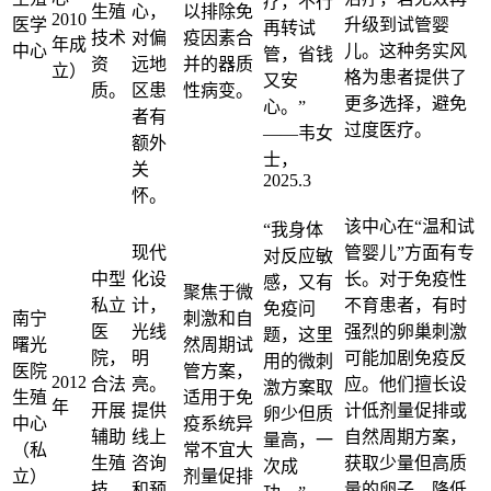
疗，不行
生殖
心，
以排除免
2010
医学
升级到试管婴
再转试
技术
对偏
疫因素合
年成
中心
儿。这种务实风
管，省钱
资
远地
并的器质
立）
格为患者提供了
又安
质。
区患
性病变。
更多选择，避免
心。”
者有
过度医疗。
——韦女
额外
士，
关
2025.3
怀。
该中心在“温和试
“我身体
现代
管婴儿”方面有专
对反应敏
中型
化设
长。对于免疫性
感，又有
聚焦于微
私立
计，
不育患者，有时
免疫问
南宁
刺激和自
医
光线
强烈的卵巢刺激
题，这里
曙光
然周期试
院，
明
可能加剧免疫反
用的微刺
医院
管方案，
2012
合法
亮。
应。他们擅长设
激方案取
生殖
适用于免
年
开展
提供
计低剂量促排或
卵少但质
中心
疫系统异
辅助
线上
自然周期方案，
量高，一
（私
常不宜大
生殖
咨询
获取少量但高质
次成
立）
剂量促排
技
和预
量的卵子，降低