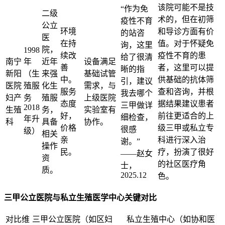
该院可能不是技
“作为免
二级
术的，但在初筛
疫性不育
公立
环境
和导诊方面有价
的站咨
医
在持
值。对于怀疑免
询，这里
院，
1998
续改
疫性不育的患
给了很清
南宁
年
近年
设备满足
善
者，这里可以提
晰的指
新阳
（生
来强
基础试管
中。
供基础的抗体筛
引，建议
医院
殖服
化生
需求，与
服务
查和咨询，并根
我去哪个
妇产
务
殖服
上级医院
态度
据结果建议患者
三甲做详
2018
生殖
务，
实验室有
好，
前往更适合的上
细检查，
年升
科
具备
协作。
价格
级三甲或私立专
很感
级）
相关
亲
科进行深入治
谢。”
操作
民。
疗，扮演了很好
——赵女
资
的社区医疗角
士，
质。
2025.12
色。
三甲公立医院与私立生殖医学中心关键对比
对比维
三甲公立医院（如区妇
私立生殖中心（如协和医