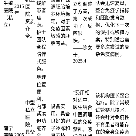
生殖
缓解
队会迅速复盘，
立刻调整
2015
医
调胚胎培
医院
患者
整合免疫学指标
了方案，
年
院，
养环境稳
（私
焦
和胚胎发育数
第二次成
资质
定，对于
立）
虑。
据，优化下一次
功了，反
齐
免疫因素
护士
的促排或移植方
应很
全。
敏感的胚
团队
案，特别适合需
快。”
胎有益。
全程
要多次尝试的复
——陈女
陪伴
杂免疫病例。
士，
2025.4
式服
务。
地理
位置
便
“费用相
该机构擅长整合
利，
对适中，
中型
治疗。除了常规
内部
设备实
医生结合
私立
试管婴儿技术，
紧凑
用，具备
中医调理
医
还会针对免疫性
但功
良好的卵
我的免疫
院，
不育患者可能存
南宁
能齐
子冷冻和
紊乱，感
具备
在的全身免疫紊
2005
医院
全。
复苏技