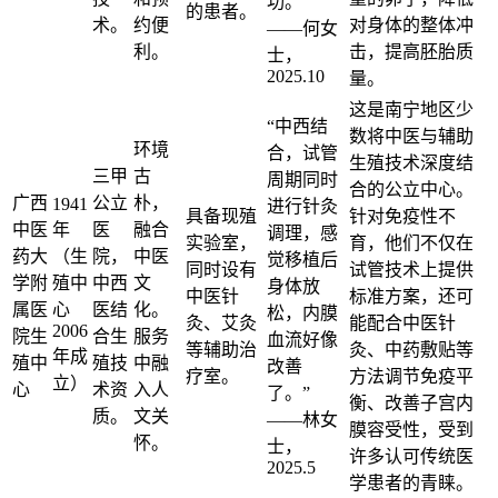
功。”
的患者。
术。
约便
对身体的整体冲
——何女
利。
击，提高胚胎质
士，
2025.10
量。
这是南宁地区少
“中西结
数将中医与辅助
环境
合，试管
生殖技术深度结
三甲
古
周期同时
合的公立中心。
广西
公立
朴，
1941
进行针灸
具备现殖
针对免疫性不
中医
年
医
融合
调理，感
实验室，
育，他们不仅在
药大
（生
院，
中医
觉移植后
同时设有
试管技术上提供
学附
殖中
中西
文
身体放
中医针
标准方案，还可
属医
心
医结
化。
松，内膜
灸、艾灸
能配合中医针
2006
院生
合生
服务
血流好像
等辅助治
灸、中药敷贴等
年成
殖中
殖技
中融
改善
疗室。
方法调节免疫平
立）
心
术资
入人
了。”
衡、改善子宫内
质。
文关
——林女
膜容受性，受到
怀。
士，
许多认可传统医
2025.5
学患者的青睐。