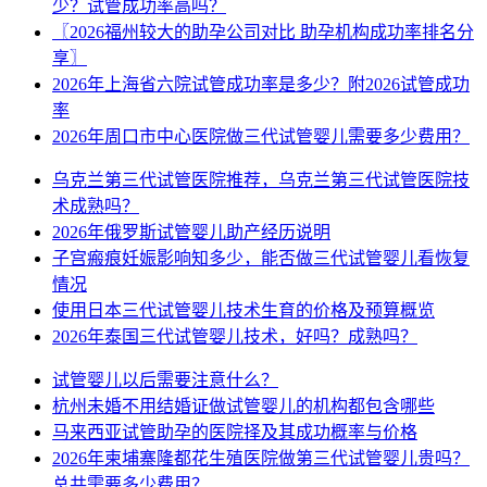
少？试管成功率高吗？
〖2026福州较大的助孕公司对比 助孕机构成功率排名分
享〗
2026年上海省六院试管成功率是多少？附2026试管成功
率
2026年周口市中心医院做三代试管婴儿需要多少费用？
乌克兰第三代试管医院推荐，乌克兰第三代试管医院技
术成熟吗？
2026年俄罗斯试管婴儿助产经历说明
子宫瘢痕妊娠影响知多少，能否做三代试管婴儿看恢复
情况
使用日本三代试管婴儿技术生育的价格及预算概览
2026年泰国三代试管婴儿技术，好吗？成熟吗？
试管婴儿以后需要注意什么？
杭州未婚不用结婚证做试管婴儿的机构都包含哪些
马来西亚试管助孕的医院择及其成功概率与价格
2026年柬埔寨隆都花生殖医院做第三代试管婴儿贵吗？
总共需要多少费用？