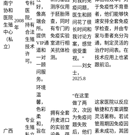
对我的免
南宁
专科
好，
测序仪用
于免疫性不育患
疫问题，
协和
医
像高
于胚胎筛
者，他们能够快
医生和顾
医院
院，
2008
端会
查，同时
速安排全套免疫
问花了很
生殖
持有
年
所。
有专门的
学检查，并由专
长时间和
中心
合法
提供
免疫实验
家与患者充分沟
我讨论方
（私
生殖
VIP通
室进行相
通，制定灵活的
案，感觉
立）
技术
道和
关抗体检
治疗时间表。在
很受重
许
一对
测。
技术应用上也紧
视。”
可。
一顾
跟前沿。
——刘女
问服
士，
2025.8
务。
环境
温
“在这里
馨，
这家医院以反应
做了两
色彩
敏捷和方案调整
次，次因
拥有全套
柔
灵活著称。若试
为免疫问
专业
丹麦进口
和，
管周期因免疫因
题失败
生殖
的实验室
广西
旨在
素未成功，其团
后，他们
私立
设备，强