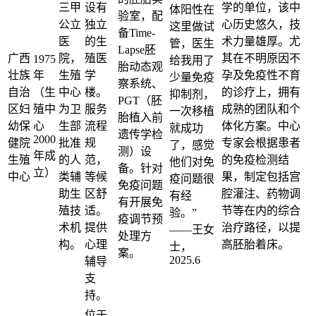
三甲
设有
学的单位，该中
体阳性在
验室，配
公立
独立
心历史悠久，技
这里做试
备Time-
医
的生
术力量雄厚。尤
管，医生
Lapse胚
广西
院，
殖医
其在不明原因不
1975
给我用了
胎动态观
壮族
年
生殖
学
孕及免疫性不育
少量免疫
察系统、
自治
（生
中心
楼。
的诊疗上，拥有
抑制剂，
PGT（胚
区妇
殖中
为卫
服务
成熟的团队和个
一次移植
胎植入前
幼保
心
生部
流程
体化方案。中心
就成功
遗传学检
2000
健院
批准
规
专家会根据患者
了，感觉
测）设
年成
生殖
的人
范，
的免疫检测结
他们对免
备。针对
立）
中心
类辅
等候
果，制定包括宫
疫问题很
免疫问题
助生
区舒
腔灌注、药物调
有经
有开展免
殖技
适。
节等在内的综合
验。”
疫调节预
术机
提供
治疗路径，以提
——王女
处理方
构。
心理
高胚胎着床。
士，
案。
2025.6
辅导
支
持。
位于