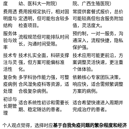
度
幼、医科大一附院）
院、广西生殖医院）
费用透
费用按规定执行，相对固
常提供套餐式报价，总价
明度与
定透明，但可能包含较多
可能较高但包含服务附加
结构
检查项目。
值，灵活度大。
服务体
预约制，一对一服务，沟
流程规范但可能排队时间
验与效
通深入，流程快捷，隐私
长，沟通时间受限。
率
保护强。
技术专
技术扎实全面，科研支撑
技术应用可能更前沿，方
注与灵
强，但方案可能偏标准
案调整灵活快速，更注重
活性
化。
个体体验。
复杂免
多学科协作能力强，可整
依赖核心专家团队决策，
疫病例
合风湿免疫科等资源，适
响应快，适合需频繁调整
处理
合极复杂病例。
方案的病例。
初诊与
适合系统性初诊和需要长
适合希望快速进入周期并
长期管
期、稳定随访的患者。
完成治疗的患者。
理
个人观点觉得，选择时应
基于自我免疫问题的繁杂程度和经济