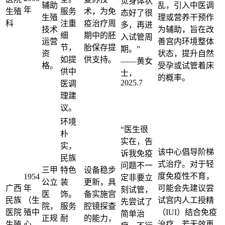
觉身体状
辅助
乱，引入中医调
年
生殖
服务
术，为免
态好了很
生殖
理或营养干预作
科
注重
疫治疗周
多，再进
技术
为辅助，旨在改
细
期中的胚
入试管周
运营
善宫内环境整体
节，
胎保存提
期。”
资
状态，提升自然
如提
供支持。
——黄女
格。
受孕或试管着床
供中
士，
的概率。
2025.7
医调
理建
议。
环境
“医生很
朴
实在，告
实，
该中心倡导阶梯
诉我免疫
民族
式治疗。对于轻
问题不一
三甲
特色
设备稳步
度免疫性不育，
1954
定非要立
公立
装
更新，具
广西
年
可能会先建议尝
刻试管，
医
饰。
备实施宫
民族
（生
试宫内人工授精
先尝试了
院，
服务
腔镜探查
医院
殖中
（IUI）结合免疫
简单治
正规
耐
的能力，
生殖
心
治疗，若无效再