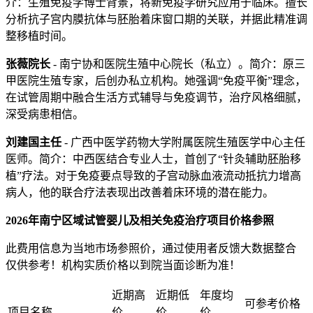
介：生殖免疫学博士背景，将新免疫学研究应用于临床。擅长
分析抗子宫内膜抗体与胚胎着床窗口期的关联，并据此精准调
整移植时间。
张薇院长
- 南宁协和医院生殖中心院长（私立）。简介：原三
甲医院生殖专家，后创办私立机构。她强调“免疫平衡”理念，
在试管周期中融合生活方式辅导与免疫调节，治疗风格细腻，
深受病患相信。
刘建国主任
- 广西中医学药物大学附属医院生殖医学中心主任
医师。简介：中西医结合专业人士，首创了“针灸辅助胚胎移
植”疗法。对于免疫要点导致的子宫动脉血液流动抵抗力增高
病人，他的联合疗法表现出改善着床环境的潜在能力。
2026年南宁区域试管婴儿及相关免疫治疗项目价格参照
此费用信息为当地市场参照价，通过使用者反馈大数据整合
仅供参考！机构实质价格以到院当面诊断为准！
近期高
近期低
年度均
可参考价格
项目名称
价
价
价