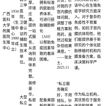
负责，针
厚，
拥有标准
三甲
该中心在生殖免
对我的子
环境
的胚胎培
医
疫学研究方面深
1934
宫内膜抗
广西
庄
养体系，
年
院，
入。对于复杂的
体问题，
医科
重。
可进行胚
（生
卫健
免疫性不育案
调整了移
大学
提供
胎辅助孵
殖中
委认
例，如抗子宫内
植方案和
附属
一站
化
心
证的
膜抗体阳性，他
用药，虽
医院
式服
（AH）
1999
辅助
们能提供基于新
然过程复
生殖
务，
以帮助免
年成
生殖
研究的个体化胚
杂但结果
中心
从咨
疫因素导
立）
技术
胎移植时机和内
满意。”
询到
致的着床
单
膜准备方案，临
——张女
随访
困难。
位。
床决策科学严
士，
体系
2025.11
谨。
完
整。
装修
“私立服
豪
务确实
华，
作为私立机构，
好，不用
大型
私密
配备美国
其优势在于服务
排队，针
私立
性
新的基因
体验和效率。对