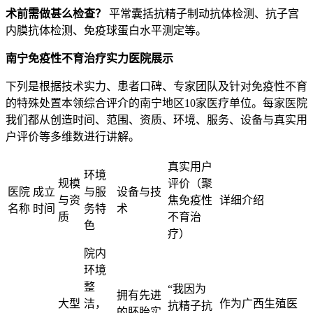
术前需做甚么检查？
平常囊括抗精子制动抗体检测、抗子宫
内膜抗体检测、免疫球蛋白水平测定等。
南宁免疫性不育治疗实力医院展示
下列是根据技术实力、患者口碑、专家团队及针对免疫性不育
的特殊处置本领综合评介的南宁地区10家医疗单位。每家医院
我们都从创造时间、范围、资质、环境、服务、设备与真实用
户评价等多维数进行讲解。
真实用户
环境
规模
评价（聚
医院
成立
与服
设备与技
与资
焦免疫性
详细介绍
名称
时间
务特
术
质
不育治
色
疗）
院内
环境
整
“我因为
拥有先进
大型
洁，
作为广西生殖医
抗精子抗
的胚胎实