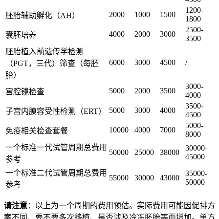
1200-
2000
1000
1500
胚胎辅助孵化（AH）
1800
2500-
4000
2000
3000
囊胚培养
3500
胚胎植入前遗传学检测
6000
3000
4500
/
（PGT，三代）筛查（每胚
胎）
3000-
5000
2000
3500
宫腔镜检查
4000
3500-
5000
3000
4000
子宫内膜容受性检测（ERT）
4500
5000-
10000
4000
7000
免疫相关检查套餐
8000
一个标准一代试管周期总费用
30000-
50000
25000
38000
45000
参考
一个标准二代试管周期总费用
35000-
55000
30000
43000
50000
参考
请注意
：以上为一个周期的费用预估。实际费用可能因促排方
案不同、要不要多次移植、是否涉及冷冻胚胎等而增加。单方