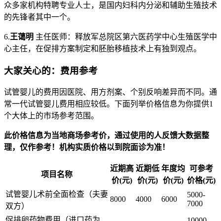
众多家机构特聘专业人士，是国内妇科内分泌和辅助生殖技术
的先锋者其中一个。
6.
王蔼明
主任医师：释放军总院区第六医药学中心生殖医学中
心主任，在促排方案制定和胚胎移植技术上有独到观点。
大家关心的：费用参考
试管婴儿的费用因医院、用方剂案、个别反响差异而不同。通
常一代试管婴儿费用相应较低。下面列举价格信息为你提供1
个大体上的市场参考范围。
此价格信息为当地商场参考价，通过使用的人反馈大数据整
理，仅作参考！机构实质价格以到院面诊为准！
近期高
近期低
年度均
可参考
项目名称
价(元)
价(元)
价(元)
价格(元)
试管婴儿术前全面检查（夫妻
5000-
8000
4000
6000
7000
双方）
促排卵药物费用（进口药为
10000-