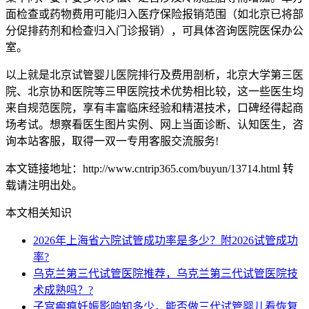
面检查或药物费用可能归入医疗保险报销范围（如北京已将部
分促排药剂和检查归入门诊报销），可具体咨询医院医保办公
室。
以上就是北京试管婴儿医院排行及费用剖析，北京大学第三医
院、北京协和医院等三甲医院技术优势相比较，这一些医生均
来自规范医院，享有丰富临床经验和精湛技术，口碑经得起商
场考试。想察看医生图片实例、网上当面诊断、认知医生，咨
询本站客服，取得一双一专用客服交流服务!
本文链接地址：http://www.cntrip365.com/buyun/13714.html 转
载请注明出处。
本文相关知识
2026年上海省六院试管成功率是多少？附2026试管成功
率?
乌克兰第三代试管医院推荐，乌克兰第三代试管医院技
术成熟吗？?
子宫瘢痕妊娠影响知多少，能否做三代试管婴儿看恢复