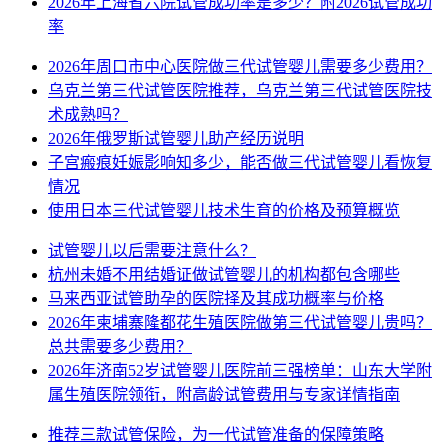
2026年上海省六院试管成功率是多少？附2026试管成功
率
2026年周口市中心医院做三代试管婴儿需要多少费用？
乌克兰第三代试管医院推荐，乌克兰第三代试管医院技
术成熟吗？
2026年俄罗斯试管婴儿助产经历说明
子宫瘢痕妊娠影响知多少，能否做三代试管婴儿看恢复
情况
使用日本三代试管婴儿技术生育的价格及预算概览
试管婴儿以后需要注意什么？
杭州未婚不用结婚证做试管婴儿的机构都包含哪些
马来西亚试管助孕的医院择及其成功概率与价格
2026年柬埔寨隆都花生殖医院做第三代试管婴儿贵吗？
总共需要多少费用？
2026年济南52岁试管婴儿医院前三强榜单：山东大学附
属生殖医院领衔，附高龄试管费用与专家详情指南
推荐三款试管保险，为一代试管准备的保障策略