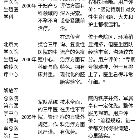
产医院
程相对清晰。用户评
2000年
于妇产专
评估方面有
生殖医
价：“感觉特别针对女
科领域的
深入探索。
学科
性生育问题，大夫和
不孕不育
设备紧跟前
护士都很温和。”
治疗。
沿。
在遗传咨
位于老院区，环境稍
北京大
综合三甲
询、复发性
显拥挤，但医生团队
学医院
医院的生
流产的免疫
经验丰富，沟通较充
生殖与
2000年
殖中心，
治疗方面有
分。用户评价：“专家
遗传医
科研与临
特色。拥有
号很难挂，但一旦排
疗中心
床并重。
现代化的胚
上了，医生看得非常
胎实验室。
仔细。”
解放军
总医院
院内秩序井然，军属
军队系统
技术全面，
第六医
享有一定优先。整体
的三甲医
在男性不育
学中心
服务规范。用户评
2005年
院，管理
症的显微外
（原海
价：“流程规矩，每一
规范，作
科治疗方面
军总医
步都交代得很清楚，
风严谨。
有优势。
院）生
心里踏实。”