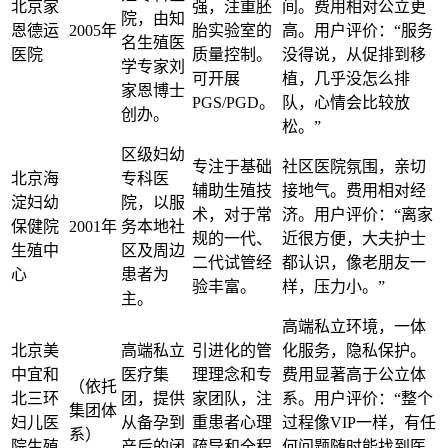
北京家
强，注重胚
间。费用相对公立更
院，由知
恩德运
2005年
胎实验室的
高。用户评价：“服务
名生殖医
医院
质量控制。
没得说，从促排到移
学专家刘
可开展
植，几乎没怎么排
家恩博士
PGS/PGD。
队，心情会比较放
创办。
松。”
区级妇幼
专注于基础
社区医院氛围，亲切
北京海
专科医
辅助生殖技
接地气。费用相对经
淀妇幼
院，以服
术，对于常
济。用户评价：“离家
保健院
2001年
务本地社
规的一代、
近很方便，大夫护士
生殖中
区及周边
二代试管经
都认识，像老朋友一
心
患者为
验丰富。
样，压力小。”
主。
高端私立环境，一体
北京美
高端私立
引进化的管
化服务，隐私保护。
中宜和
医疗集
理理念和专
费用显著高于公立体
（依托
北三环
团，提供
家团队，注
系。用户评价：“整个
集团体
妇儿医
从备孕到
重患者心理
过程像VIP一样，有任
系）
院生殖
产后的闭
疏导和全程
何问题随时能找到医