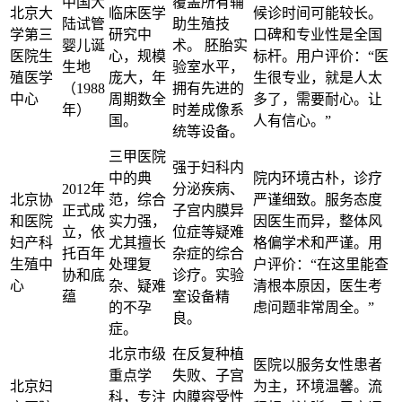
中国大
覆盖所有辅
北京大
临床医学
候诊时间可能较长。
陆试管
助生殖技
学第三
研究中
口碑和专业性是全国
婴儿诞
术。 胚胎实
医院生
心，规模
标杆。用户评价：“医
生地
验室水平，
殖医学
庞大，年
生很专业，就是人太
（1988
拥有先进的
中心
周期数全
多了，需要耐心。让
年）
时差成像系
国。
人有信心。”
统等设备。
三甲医院
强于妇科内
中的典
院内环境古朴，诊疗
2012年
分泌疾病、
北京协
范，综合
严谨细致。服务态度
正式成
子宫内膜异
和医院
实力强，
因医生而异，整体风
立，依
位症等疑难
妇产科
尤其擅长
格偏学术和严谨。用
托百年
杂症的综合
生殖中
处理复
户评价：“在这里能查
协和底
诊疗。实验
心
杂、疑难
清根本原因，医生考
蕴
室设备精
的不孕
虑问题非常周全。”
良。
症。
北京市级
在反复种植
医院以服务女性患者
重点学
失败、子宫
北京妇
为主，环境温馨。流
科，专注
内膜容受性