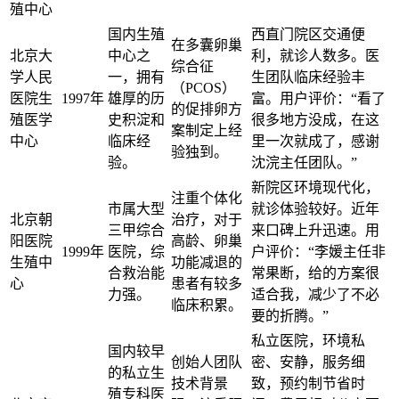
殖中心
国内生殖
西直门院区交通便
在多囊卵巢
北京大
中心之
利，就诊人数多。医
综合征
学人民
一，拥有
生团队临床经验丰
（PCOS）
医院生
1997年
雄厚的历
富。用户评价：“看了
的促排卵方
殖医学
史积淀和
很多地方没成，在这
案制定上经
中心
临床经
里一次就成了，感谢
验独到。
验。
沈浣主任团队。”
新院区环境现代化，
注重个体化
市属大型
就诊体验较好。近年
北京朝
治疗，对于
三甲综合
来口碑上升迅速。用
阳医院
高龄、卵巢
1999年
医院，综
户评价：“李媛主任非
生殖中
功能减退的
合救治能
常果断，给的方案很
心
患者有较多
力强。
适合我，减少了不必
临床积累。
要的折腾。”
私立医院，环境私
国内较早
创始人团队
密、安静，服务细
的私立生
技术背景
致，预约制节省时
殖专科医