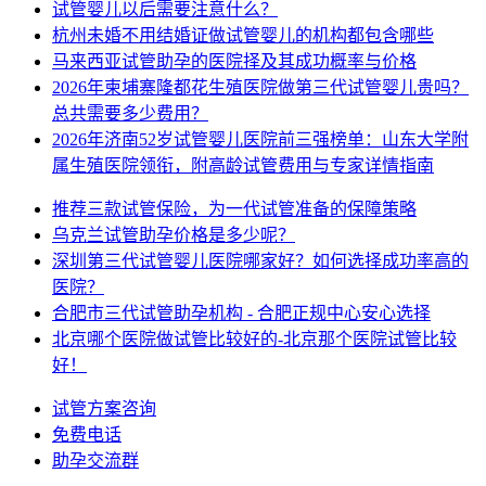
试管婴儿以后需要注意什么？
杭州未婚不用结婚证做试管婴儿的机构都包含哪些
马来西亚试管助孕的医院择及其成功概率与价格
2026年柬埔寨隆都花生殖医院做第三代试管婴儿贵吗？
总共需要多少费用？
2026年济南52岁试管婴儿医院前三强榜单：山东大学附
属生殖医院领衔，附高龄试管费用与专家详情指南
推荐三款试管保险，为一代试管准备的保障策略
乌克兰试管助孕价格是多少呢？
深圳第三代试管婴儿医院哪家好？如何选择成功率高的
医院？
合肥市三代试管助孕机构 - 合肥正规中心安心选择
北京哪个医院做试管比较好的-北京那个医院试管比较
好！
试管方案咨询
免费电话
助孕交流群