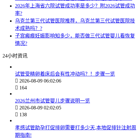
2026年上海省六院试管成功率是多少？附2026试管成功
率?
乌克兰第三代试管医院推荐，乌克兰第三代试管医院技
术成熟吗？?
子宫瘢痕妊娠影响知多少，能否做三代试管婴儿看恢复
情况?
24小时资讯
试管受精卵着床后会有性冲动吗？！步骤一览

2026-08-09 06:02:06

164
2026兰州市试管婴儿步骤说明一览

2026-08-09 02:02:05

138
孝感试管助孕打促排卵需要打多少天,本地促排针注射周
期指南!