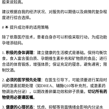
般来说较高。
建议根据自我的经济状况、对服务的以期值以及病情的复杂程
度进行综合选择。
# 🌟 提升成功率的适用策略
除了依靠医疗技术，患者自身亦可以积极采取行动，为成功助
孕增添砝码。
1.
积极的身体调理
：建立健康的生活模式是基础。保持均衡饮
食，食入富含蛋白质、孕期维生素补充和矿物质的食品；进行
合适的体育锻炼，增强体质；保证充足的寝息，避免通宵；限
制饮酒。
2.
必须的医学预先处理
：在医生引导下，可能须要进行某段时
间的激素前期处理（如DHEA、辅酶Q10等补充剂，或激素药
物调治内分泌），以期改善卵巢功效和卵子质量。
切记所有药
物使用必要遵医嘱
。
3.
健康的心理状态
：忧虑、抑郁等背面情绪会影响内分泌水