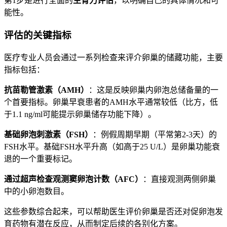
第1步是进行全面的
生育力评估
，以明确自己的具体情况和可
能性。
评估的关键指标
医疗专业人员会通过一系列检查来评介卵巢的储藏功能，主要
指标包括：
抗苗勒管激素（AMH）
：这是反映卵巢内卵泡总储备量的一
个首要指标。卵巢早衰患者的AMH水平通常较低（比方，低
于1.1 ng/ml可能提示卵巢储存功能下降）。
基础卵泡刺激素（FSH）
：例假周期早期（平常第2-3天）的
FSH水平。基础FSH水平升高（如高于25 U/L）是卵巢功能衰
退的一个重要标记。
通过超声检查观测窦卵泡计数（AFC）
：直接观测两侧卵巢
中的小卵泡数目。
这些参数综合起来，可以帮助医生评价卵巢是否还对促卵泡发
育药物有潜在反应，从而制定后续的各别化方案。