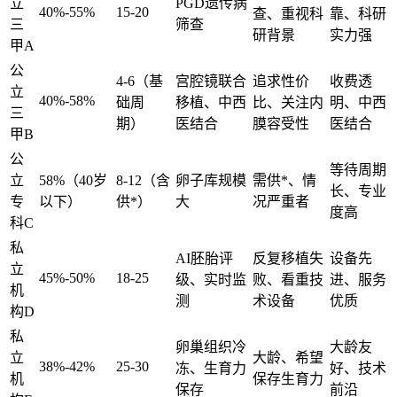
立
PGD遗传病
40%-55%
15-20
查、重视科
靠、科研
三
筛查
研背景
实力强
甲A
公
4-6（基
宫腔镜联合
追求性价
收费透
立
40%-58%
础周
移植、中西
比、关注内
明、中西
三
期）
医结合
膜容受性
医结合
甲B
公
等待周期
立
58%（40岁
8-12（含
卵子库规模
需供*、情
长、专业
专
以下）
供*）
大
况严重者
度高
科C
私
AI胚胎评
反复移植失
设备先
立
45%-50%
18-25
级、实时监
败、看重技
进、服务
机
测
术设备
优质
构D
私
卵巢组织冷
大龄友
立
大龄、希望
38%-42%
25-30
冻、生育力
好、技术
机
保存生育力
保存
前沿