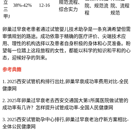
立
规范流程、
38%-42%
12-16
院、规范流
院、流程
三
综合实力
程
规范
甲J
卵巢过早衰老患者通过试管婴儿技术助孕是一条充满希望但需
审慎规划的路途。成功依靠于精确的医疗评价、尖端技术应
用、理性的机构选择以及患者自身积极的身体和心灵准备。盼
望每一位踏上这段旅程的女性，都能以科学的知识和平和的心
态，迎候好孕的到来。
参考典籍
1. 2025西安试管机构排行出灶,卵巢早衰成功率费用对比-全民
健康网
2. 2025年卵巢过早衰老去西安交通国大第1所属医院做试管的
成功率有几许？怎样提升试管成功率-全国人民健康网
3. 2025西安试管助孕中心排行,卵巢过早衰老治疗新方案相比-
全体公民健康网