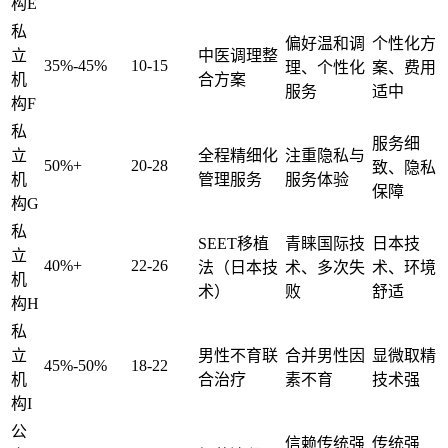
构E
私
偏好温和调
个性化方
立
中医调理整
35%-45%
10-15
理、个性化
案、费用
机
合方案
服务
适中
构F
私
服务细
立
全程精细化
注重隐私与
50%+
20-28
致、隐私
机
管理服务
服务体验
保障
构G
私
SEET移植
青睐国际技
日本技
立
40%+
22-26
法（日本技
术、多次失
术、环境
机
术）
败
舒适
构H
私
立
男性不育联
合并男性因
显微取精
45%-50%
18-22
机
合治疗
素不育
技术强
构I
公
信赖传统强
传统强