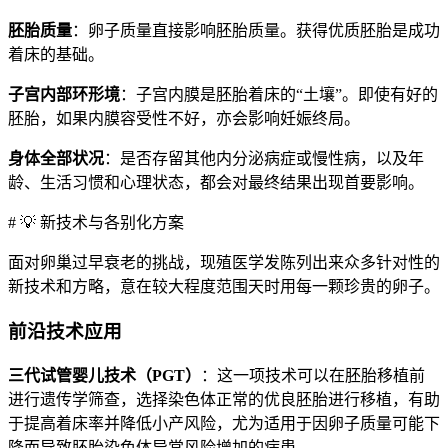
胚胎质量
：卵子质量直接影响胚胎质量。获得优质胚胎是成功
着床的基础。
子宫内部环形境
：子宫内膜是胚胎着床的“土壤”。即使有好的
胚胎，如果内膜容受性不好，亦会影响妊娠终局。
身体全部状况
：是否存留其他内分泌病症或慢性病，以及年
龄、生活习惯和心理状态，都会对最终结果出现首要影响。
# 💡 新技术与各别化方案
面对卵巢过早衰老的挑战，现殖医学发陈列出来众多针对性的
新技术和方略，意在较大程度范围天时用每一颗珍贵的卵子。
前沿技术应用
三代试管婴儿技术（PGT）
：这一项技术可以在胚胎移植前
进行遗传学筛查，选择染色体正常的优良胚胎进行移植，有助
于提高着床率并降低小产风险，尤为适用于因卵子质量可能下
降而导致胚胎染色体异常风险增加的病患。