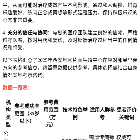
平，从而可能对治疗成效产生不利影响。通过和人调换、培育
乐趣爱好、练习正念或冥想等形式延缓压力，保持积极乐观的
心态非常重要。
4.
充分的信任与协同
：与您的医疗团队建立良好的信赖，严格
遵守医嘱，按时用药和复诊，及时反馈治疗过程当中的任何情
况和感受。
以下表格汇总了2025年西安地区片面生殖中心在应对卵巢早衰
方向的参考信息，请留意数据仅供参考，具体选择需结合自身
情况实地考察咨询。
数据一览表：
机
参考费
参考成功率
构
用范围
技术特色举
适用人群参
患者评价
范围（35岁
类
（万
例
考
关键词
以下）
型
元）
公
需遗传病筛
权威可